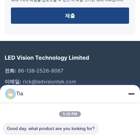
제출
LED Vision Technology Limited
전화:
86-138-2526-8067
이메일:
rick@ledvisiontek.com
Tia
빠른 링크
5:26 PM
집
제품
Good day, what product are you looking for?
우리에 대하여