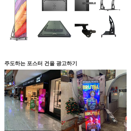
수직 시야 각
160'
160'
160'
도
수평 시야각
140'
140'
140'
(Front/Rear)
를 평가하는
IP40
IP40
IP40
IP
주도하는 포스터 건을 광고하기
프레임 속도
60 초당 프레임
60 초당 프레임
60 초당 
예상 수명
100,000 하스
100,000 하스
100,000
베젤
6 밀리미터
6 밀리미터
4 밀리