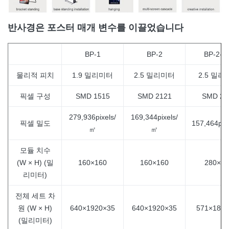
반사경은 포스터 매개 변수를 이끌었습니다
BP-1
BP-2
BP-2-P
물리적 피치
1.9 밀리미터
2.5 밀리미터
2.5 밀리
픽셀 구성
SMD 1515
SMD 2121
SMD 21
279,936pixels/
169,344pixels/
픽셀 밀도
157,464pix
㎡
㎡
모듈 치수
(W × H) (밀
160×160
160×160
280×21
리미터)
전체 세트 차
원 (W × H)
640×1920×35
640×1920×35
571×1897
(밀리미터)