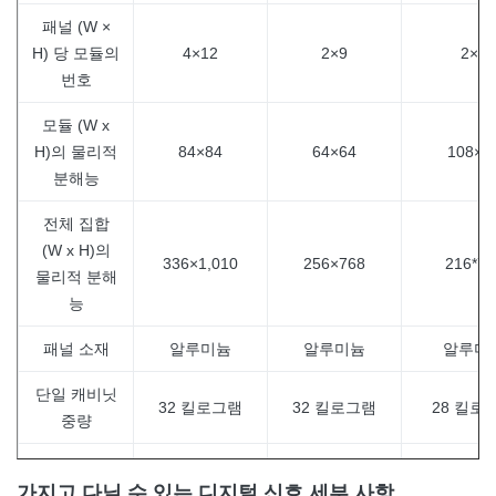
패널 (W ×
H) 당 모듈의
4×12
2×9
2×9
번호
모듈 (W x
H)의 물리적
84×84
64×64
108×8
분해능
전체 집합
(W x H)의
336×1,010
256×768
216*72
물리적 분해
능
패널 소재
알루미늄
알루미늄
알루미
단일 캐비닛
32 킬로그램
32 킬로그램
28 킬로
중량
회색 눈금
16비트
16비트
16비
가지고 다닐 수 있는 디지털 신호 세부 사항