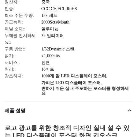
원산지:
중국
인증:
CCC,CE,FCL,RoHS
최소 주문 수량:
1개 세트
공급능력:
2000Sets/Month
패널 소재::
알루미늄
두께를 전시하세
35 밀리미터
요::
구동 방법::
1/32Dynamic 스캔
밝기::
>1,000nits
서비스::
전면
처리::
16비트
1000개 알 LED 디스플레이 포스터
강조하다:
,
가벼운 LED 디스플레이 포스터
,
변하기 쉬운 실내 주도하는 포스터를 형성하세
요
제품 설명
로고 광고를 위한 창조적 디자인 실내 설 수 있
는 LED 디스플레이 포스터 화면 키오스크