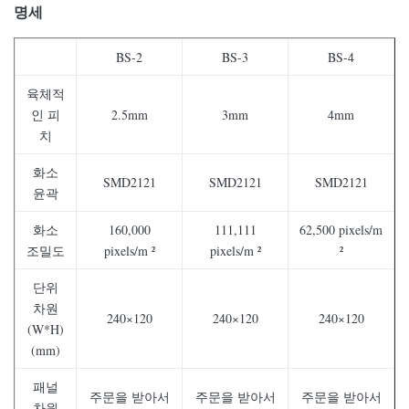
명세
BS-2
BS-3
BS-4
육체적
인 피
2.5mm
3mm
4mm
치
화소
SMD2121
SMD2121
SMD2121
윤곽
화소
160,000
111,111
62,500 pixels/m
조밀도
pixels/m ²
pixels/m ²
²
단위
차원
240×120
240×120
240×120
(W*H)
(mm)
패널
주문을 받아서
주문을 받아서
주문을 받아서
차원