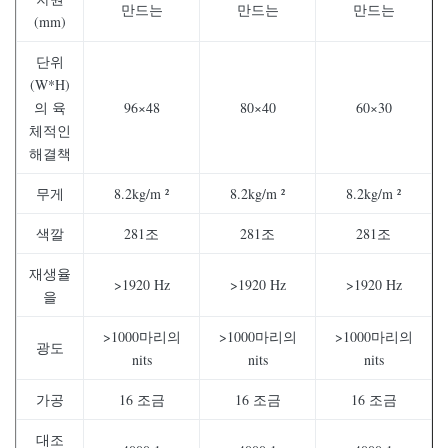
만드는
만드는
만드는
(mm)
단위
(W*H)
의 육
96×48
80×40
60×30
체적인
해결책
무게
8.2kg/m ²
8.2kg/m ²
8.2kg/m ²
색깔
281조
281조
281조
재생율
>1920 Hz
>1920 Hz
>1920 Hz
을
>1000마리의
>1000마리의
>1000마리의
광도
nits
nits
nits
가공
16 조금
16 조금
16 조금
대조