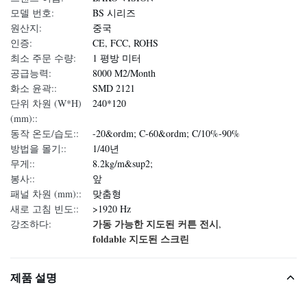
모델 번호:
BS 시리즈
원산지:
중국
인증:
CE, FCC, ROHS
최소 주문 수량:
1 평방 미터
공급능력:
8000 M2/Month
화소 윤곽::
SMD 2121
단위 차원 (W*H)
240*120
(mm)::
동작 온도/습도::
-20&ordm; C-60&ordm; C/10%-90%
방법을 몰기::
1/40년
무게::
8.2kg/m&sup2;
봉사::
앞
패널 차원 (mm)::
맞춤형
새로 고침 빈도::
>1920 Hz
가동 가능한 지도된 커튼 전시
강조하다:
,
foldable 지도된 스크린
제품 설명