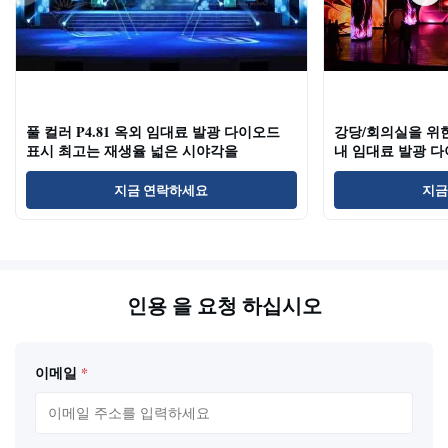
풀 컬러 P4.81 옥외 임대료 발광 다이오드
강당/회의실을 위한 
표시 최고는 재생율 넓은 시야각을
내 임대료 발광 
지금 연락하세요
지금
인용 을 요청 하십시오
이메일
*