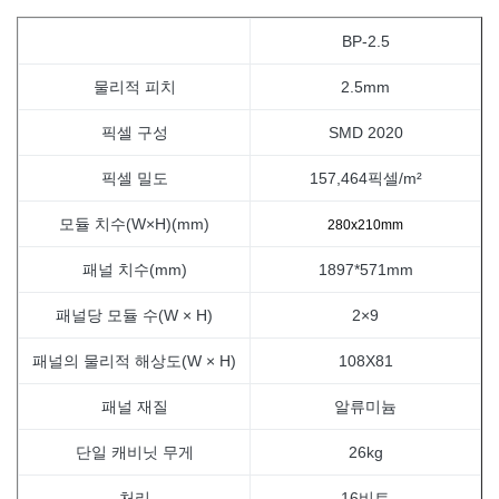
BP-2.5
물리적 피치
2.5mm
픽셀 구성
SMD 2020
픽셀 밀도
157,464픽셀/m²
모듈 치수(W×H)(mm)
280x210mm
패널 치수(mm)
1897*571mm
패널당 모듈 수(W × H)
2×9
패널의 물리적 해상도(W × H)
108X81
패널 재질
알류미늄
단일 캐비닛 무게
26kg
처리
16비트