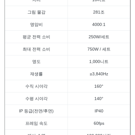
그림 물감
281조
명암비
4000:1
평균 전력 소비
250W/세트
최대 전력 소비
750W / 세트
명도
1,000니트
재생률
≥3,840Hz
수직 시야각
160°
수평 시야각
140°
IP 등급(전면/후면)
IP40
프레임 속도
60fps