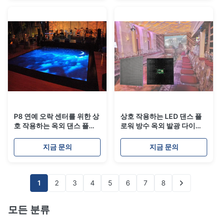
P8 연예 오락 센터를 위한 상
상호 작용하는 LED 댄스 플
호 작용하는 옥외 댄스 플로
로워 방수 옥외 발광 다이오
워 발광 다이오드 표시 IP65
드 표시 P5 1920Hz IP65
지금 문의
지금 문의
1
2
3
4
5
6
7
8
모든 분류