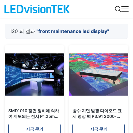
120 의 결과
"front maintenance led display"
SMD1010 정면 정비에 의하
방수 지면 발광 다이오드 표
여 지도되는 전시 P1.25mm
시 영상 벽 P3.91 2000-
800 Nits Novastar 램프
4500 Nits는 저항하는 긁습
600X337.5mm
니다
지금 문의
지금 문의