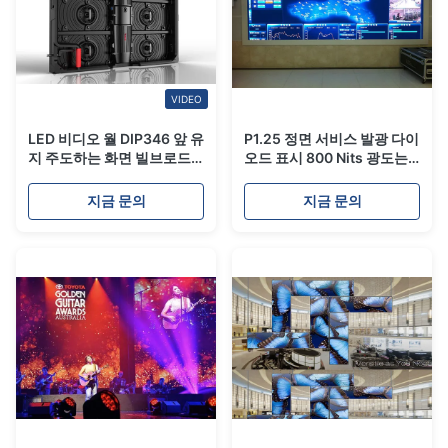
VIDEO
LED 비디오 월 DIP346 앞 유
P1.25 정면 서비스 발광 다이
지 주도하는 화면 빌브로드
오드 표시 800 Nits 광도는
훈도병 오래가는 큰 시야 각
패널 주조 알루미늄 죽습니
도
다
지금 문의
지금 문의