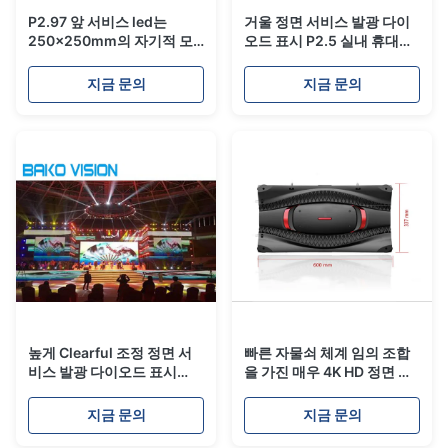
P2.97 앞 서비스 led는
거울 정면 서비스 발광 다이
250x250mm의 자기적 모
오드 표시 P2.5 실내 휴대용
듈로 디스플레이합니다
디지털 방식으로 포스터 매
체 게시판
지금 문의
지금 문의
높게 Clearful 조정 정면 서
빠른 자물쇠 체계 임의 조합
비스 발광 다이오드 표시
을 가진 매우 4K HD 정면 서
P3mm는 자물쇠 자석 널과,
비스 발광 다이오드 표시
단식합니다
지금 문의
지금 문의